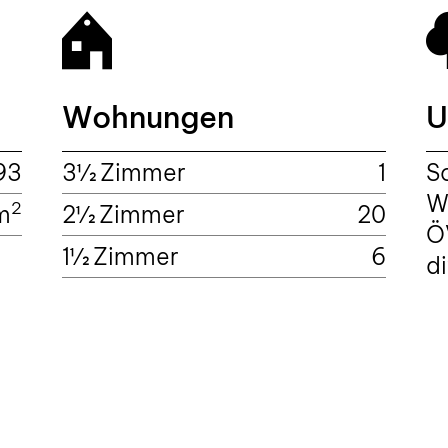
Wohnungen
U
93
3½ Zimmer
1
S
W
2
m
2½ Zimmer
20
Ö
1½ Zimmer
6
d