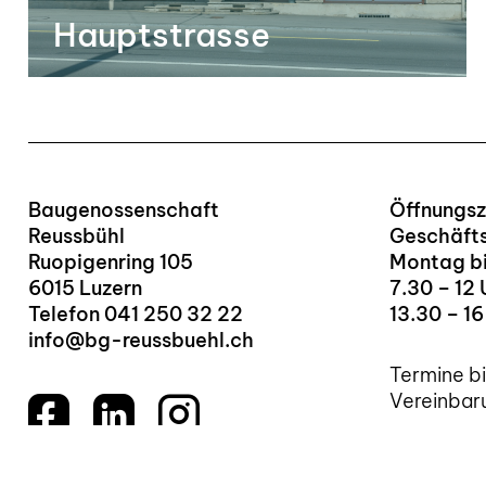
Hauptstrasse
Baugenossenschaft
Öffnungsz
Reussbühl
Geschäfts
Ruopigenring 105
Montag bi
6015 Luzern
7.30 – 12 
Telefon
041 250 32 22
13.30 – 16
info@bg-reussbuehl.ch
Termine bi
Vereinbar